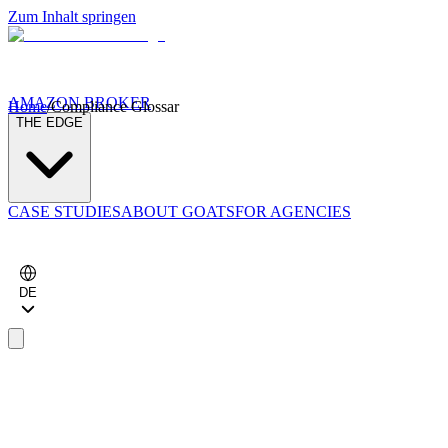
Zum Inhalt springen
AMAZON BROKER
Home
/
Compliance Glossar
THE EDGE
CASE STUDIES
ABOUT GOATS
FOR AGENCIES
DE