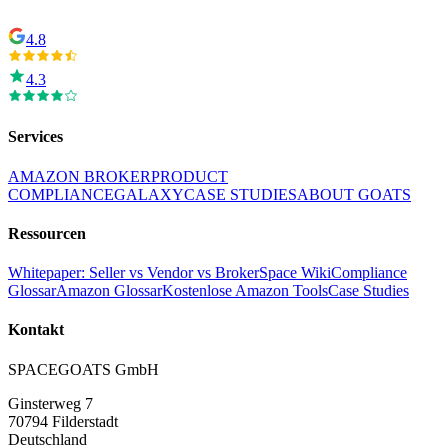
4.8
4.3
Services
AMAZON BROKER
PRODUCT
COMPLIANCE
GALAXY
CASE STUDIES
ABOUT GOATS
Ressourcen
Whitepaper: Seller vs Vendor vs Broker
Space Wiki
Compliance
Glossar
Amazon Glossar
Kostenlose Amazon Tools
Case Studies
Kontakt
SPACEGOATS GmbH
Ginsterweg 7
70794 Filderstadt
Deutschland