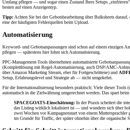
Umfang pflegen — und sogar einen Zustand Ihres Setups „einfrieren", 
besten auf einen Anzeigentyp.
Tipp:
Achten Sie bei der Gebotsbearbeitung über Bulksheets darauf,
eine der häufigsten Fehlerquellen beim Upload.
Automatisierung
Keyword- und Gebotsanpassungen sind schon auf einem einzigen Am
pflegen — spätestens hier lohnt sich Automatisierung.
PPC-Management-Tools übernehmen automatisierte Gebotsanpassunge
(Komplettlösung mit Regel-Automatisierung, auch DSP/AMC-Anbi
über Amazon Marketing Stream, eher für Fortgeschrittene) und
ADF
Setup, Erfahrungslevel und Strategie ab — nicht umgekehrt.
Für die Internationalisierung besonders praktisch: Viele dieser To
automatisch in die Zielwährung umgerechnet werden. Das spart beim R
SPACEGOATS-Einschätzung:
In der Praxis scheitert die i
das Listing wirklich lokalisiert ist — und wundern sich über h
zwei Wochen vor Kampagnenstart von einem Muttersprachler gege
im Grunde für Traffic, der später ohnehin über die organisch