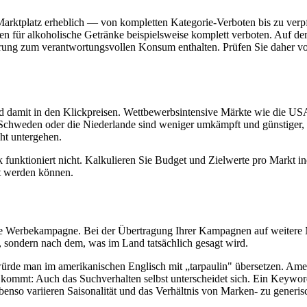
 Marktplatz erheblich — von kompletten Kategorie-Verboten bis zu ver
 für alkoholische Getränke beispielsweise komplett verboten. Auf dem
rung zum verantwortungsvollen Konsum enthalten. Prüfen Sie daher vor
nd damit in den Klickpreisen. Wettbewerbsintensive Märkte wie die U
Schweden oder die Niederlande sind weniger umkämpft und günstiger, b
ht untergehen.
unktioniert nicht. Kalkulieren Sie Budget und Zielwerte pro Markt in
rt werden können.
he Werbekampagne. Bei der Übertragung Ihrer Kampagnen auf weitere M
sondern nach dem, was im Land tatsächlich gesagt wird.
de man im amerikanischen Englisch mit „tarpaulin" übersetzen. Ameri
 kommt: Auch das Suchverhalten selbst unterscheidet sich. Ein Keyword,
enso variieren Saisonalität und das Verhältnis von Marken- zu generis