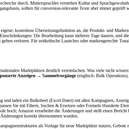
Recherche durch. Muttersprachler verstehen Kultur und Sprachgewohnh
angsbasis, sollten für conversion-relevante Texte aber immer geprüft 
igene, kostenlose Übersetzungsfunktion an, die Produkt- und Markentex
nschränkungen: Die Bearbeitung kann mehrere Tage dauern, und die Erg
n gehen verloren. Für zeitkritische Launches oder markengerechte Tona
ionalen Marktplätzen deutlich vereinfachen. Was viele nicht wissen: 
ponserte Anzeigen → Sammelvorgänge
(englisch: Bulk Operations)
ng und laden ein Bulksheet (Excel-Datei) mit allen Kampagnen, Anzei
passen Sie mit Filtern, Suchen & Ersetzen oder Formeln Hunderte Eleme
ole hoch; Amazon verarbeitet die Änderungen und stellt einen Bericht b
lle Änderungen korrekt übernommen wurden.
n Kampagnenstrukturen als Vorlage für neue Marktplätze nutzen, Gebot