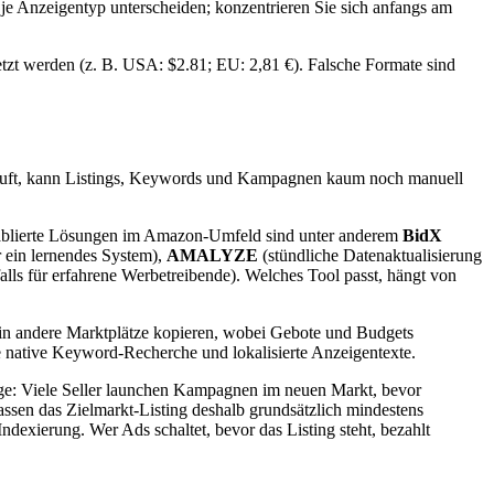
 je Anzeigentyp unterscheiden; konzentrieren Sie sich anfangs am
tzt werden (z. B. USA: $2.81; EU: 2,81 €). Falsche Formate sind
auft, kann Listings, Keywords und Kampagnen kaum noch manuell
ablierte Lösungen im Amazon-Umfeld sind unter anderem
BidX
r ein lernendes System),
AMALYZE
(stündliche Datenaktualisierung
ls für erfahrene Werbetreibende). Welches Tool passt, hängt von
 in andere Marktplätze kopieren, wobei Gebote und Budgets
e native Keyword-Recherche und lokalisierte Anzeigentexte.
folge: Viele Seller launchen Kampagnen im neuen Markt, bevor
assen das Zielmarkt-Listing deshalb grundsätzlich mindestens
exierung. Wer Ads schaltet, bevor das Listing steht, bezahlt