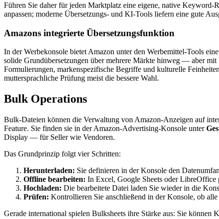
Führen Sie daher für jeden Marktplatz eine eigene, native Keyword-
anpassen; moderne Übersetzungs- und KI-Tools liefern eine gute Ausg
Amazons integrierte Übersetzungsfunktion
In der Werbekonsole bietet Amazon unter den Werbemittel-Tools eine e
solide Grundübersetzungen über mehrere Märkte hinweg — aber mit Ei
Formulierungen, markenspezifische Begriffe und kulturelle Feinheite
muttersprachliche Prüfung meist die bessere Wahl.
Bulk Operations
Bulk-Dateien können die Verwaltung von Amazon-Anzeigen auf internat
Feature. Sie finden sie in der Amazon-Advertising-Konsole unter
Ges
Display — für Seller wie Vendoren.
Das Grundprinzip folgt vier Schritten:
Herunterladen:
Sie definieren in der Konsole den Datenumfa
Offline bearbeiten:
In Excel, Google Sheets oder LibreOffice 
Hochladen:
Die bearbeitete Datei laden Sie wieder in die Kons
Prüfen:
Kontrollieren Sie anschließend in der Konsole, ob a
Gerade international spielen Bulksheets ihre Stärke aus: Sie könne