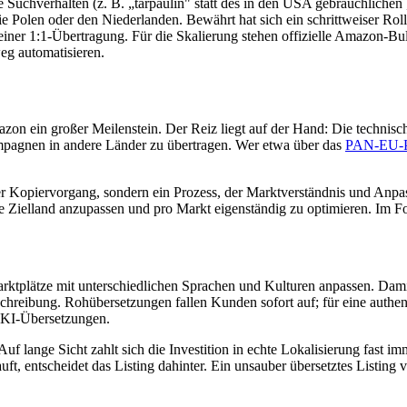
e Suchverhalten (z. B. „tarpaulin" statt des in den USA gebräuchlichen
Polen oder den Niederlanden. Bewährt hat sich ein schrittweiser Roll
 einer 1:1-Übertragung. Für die Skalierung stehen offizielle Amazon-Bu
eg automatisieren.
on ein großer Meilenstein. Der Reiz liegt auf der Hand: Die technische 
pagnen in andere Länder zu übertragen. Wer etwa über das
PAN-EU-
her Kopiervorgang, sondern ein Prozess, der Marktverständnis und Anp
ige Zielland anzupassen und pro Markt eigenständig zu optimieren. Im 
rktplätze mit unterschiedlichen Sprachen und Kulturen anpassen. Damit 
beschreibung. Rohübersetzungen fallen Kunden sofort auf; für eine auth
n KI-Übersetzungen.
 lange Sicht zahlt sich die Investition in echte Lokalisierung fast imm
t, entscheidet das Listing dahinter. Ein unsauber übersetztes Listing 