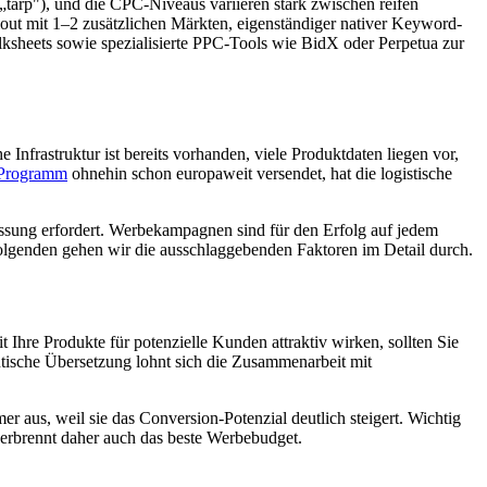
 „tarp"), und die CPC-Niveaus variieren stark zwischen reifen
out mit 1–2 zusätzlichen Märkten, eigenständiger nativer Keyword-
lksheets sowie spezialisierte PPC-Tools wie BidX oder Perpetua zur
Infrastruktur ist bereits vorhanden, viele Produktdaten liegen vor,
Programm
ohnehin schon europaweit versendet, hat die logistische
assung erfordert. Werbekampagnen sind für den Erfolg auf jedem
Folgenden gehen wir die ausschlaggebenden Faktoren im Detail durch.
Ihre Produkte für potenzielle Kunden attraktiv wirken, sollten Sie
entische Übersetzung lohnt sich die Zusammenarbeit mit
er aus, weil sie das Conversion-Potenzial deutlich steigert. Wichtig
verbrennt daher auch das beste Werbebudget.