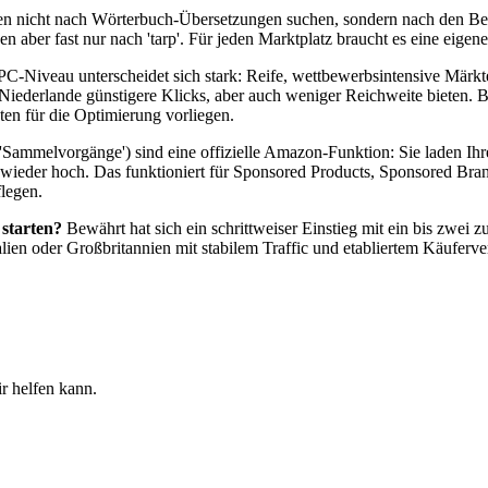
 nicht nach Wörterbuch-Übersetzungen suchen, sondern nach den Begr
aber fast nur nach 'tarp'. Für jeden Marktplatz braucht es eine eigen
-Niveau unterscheidet sich stark: Reife, wettbewerbsintensive Märkt
iederlande günstigere Klicks, aber auch weniger Reichweite bieten. Bu
en für die Optimierung vorliegen.
'Sammelvorgänge') sind eine offizielle Amazon-Funktion: Sie laden Ih
 wieder hoch. Das funktioniert für Sponsored Products, Sponsored Bra
flegen.
 starten?
Bewährt hat sich ein schrittweiser Einstieg mit ein bis zwei z
talien oder Großbritannien mit stabilem Traffic und etabliertem Käuferv
 helfen kann.