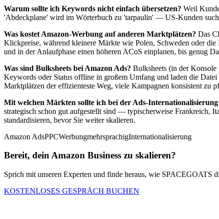
Warum sollte ich Keywords nicht einfach übersetzen?
Weil Kunden
'Abdeckplane' wird im Wörterbuch zu 'tarpaulin' — US-Kunden suchen 
Was kostet Amazon-Werbung auf anderen Marktplätzen?
Das CPC
Klickpreise, während kleinere Märkte wie Polen, Schweden oder die N
und in der Anlaufphase einen höheren ACoS einplanen, bis genug Dat
Was sind Bulksheets bei Amazon Ads?
Bulksheets (in der Konsole 
Keywords oder Status offline in großem Umfang und laden die Datei
Marktplätzen der effizienteste Weg, viele Kampagnen konsistent zu p
Mit welchen Märkten sollte ich bei der Ads-Internationalisierung
strategisch schon gut aufgestellt sind — typischerweise Frankreich, I
standardisieren, bevor Sie weiter skalieren.
Amazon Ads
PPC
Werbung
mehrsprachig
Internationalisierung
Bereit, dein Amazon Business zu skalieren?
Sprich mit unseren Experten und finde heraus, wie SPACEGOATS dir
KOSTENLOSES GESPRÄCH BUCHEN