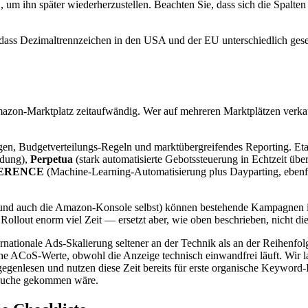
um ihn später wiederherzustellen. Beachten Sie, dass sich die Spalten
 dass Dezimaltrennzeichen in den USA und der EU unterschiedlich gese
azon-Marktplatz zeitaufwändig. Wer auf mehreren Marktplätzen verk
n, Budgetverteilungs-Regeln und marktübergreifendes Reporting. Et
ndung),
Perpetua
(stark automatisierte Gebotssteuerung in Echtzeit übe
ERENCE
(Machine-Learning-Automatisierung plus Dayparting, ebenfal
ols (und auch die Amazon-Konsole selbst) können bestehende Kampagnen
ollout enorm viel Zeit — ersetzt aber, wie oben beschrieben, nicht di
nternationale Ads-Skalierung seltener an der Technik als an der Reihen
ohe ACoS-Werte, obwohl die Anzeige technisch einwandfrei läuft. Wir l
nlesen und nutzen diese Zeit bereits für erste organische Keyword-Ind
e Suche gekommen wäre.