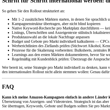
Schritt für Schritt international werben: d
So gehen Sie den Rollout strukturiert an:
Mit 1–2 zusätzlichen Märkten starten, in denen Sie sprachlich un
Kampagnenstruktur übertragen, aber nicht blind kopieren
Native Keyword-Recherche pro Marktplatz durchführen — kei
Listings, Überschriften und Anzeigentexte stilistisch lokalisie
Produktauswahl an die lokale Nachfrage anpassen
Budget und Gebote pro Markt individuell kalkulieren — CPCs 
Werberichtlinien des Ziellands prüfen (Stichwort Alkohol, Ken
Prozesse für die Skalierung vorbereiten: Bulksheets, zentrales 
Learnings aus den ersten Märkten dokumentieren, bevor Sie we
Regelmäßig mit Kundenblick prüfen: Überzeugt die Ansprache 
Wer bereit ist, seine Strategie pro Markt individuell zu denken, kann
den internationalen Rollout nicht allein stemmen wollen: Genau d
FAQ
Kann ich meine Amazon-Kampagnen einfach in andere Länder 
Übersetzung von Anzeigen- und Videotexten. Strategisch ist das abe
Sie übertragen, Keywords, Gebote und Budgets sollten Sie pro Marktp