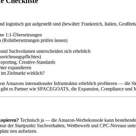
ie Checkliste
d logistisch gut aufgestellt sind (bewährt: Frankreich, Italien, Großbri
ne 1:1-Übersetzungen
ren (Rohübersetzungen prüfen lassen)
und Suchvolumen unterscheiden sich erheblich
nzeichnungspflichten)
Reporting, Creative-Standards
iter expandieren
im Zielmarkt wirklich?
 von Amazons internationaler Infrastruktur erheblich profitieren — die S
afür gibt es Partner wie SPACEGOATS, die Expansion, Compliance un
kopieren?
Technisch ja — die Amazon-Werbekonsole kann bestehende K
r nur der Startpunkt: Suchverhalten, Wettbewerb und CPC-Niveaus unt
latz neu aufsetzen.