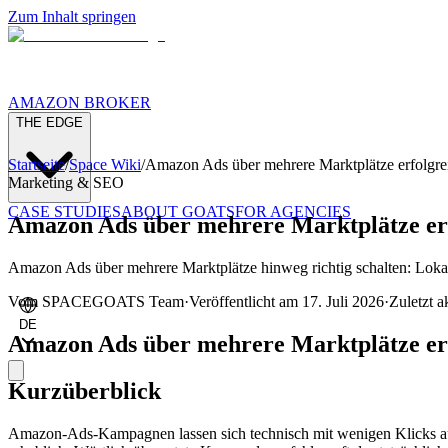
Zum Inhalt springen
AMAZON BROKER
THE EDGE
Startseite
/
Space Wiki
/
Amazon Ads über mehrere Marktplätze erfolgrei
Marketing & SEO
CASE STUDIES
ABOUT GOATS
FOR AGENCIES
Amazon Ads über mehrere Marktplätze erf
Amazon Ads über mehrere Marktplätze hinweg richtig schalten: Lokal
Vom
SPACEGOATS Team
·
Veröffentlicht am
17. Juli 2026
·
Zuletzt ak
DE
Amazon Ads über mehrere Marktplätze erf
Kurzüberblick
Amazon-Ads-Kampagnen lassen sich technisch mit wenigen Klicks auf 