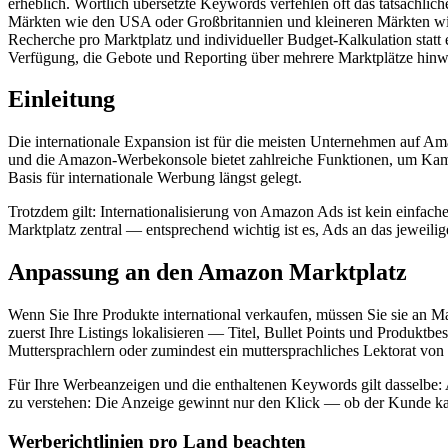
erheblich. Wörtlich übersetzte Keywords verfehlen oft das tatsächlich
Märkten wie den USA oder Großbritannien und kleineren Märkten wie 
Recherche pro Marktplatz und individueller Budget-Kalkulation statt
Verfügung, die Gebote und Reporting über mehrere Marktplätze hinw
Einleitung
Die internationale Expansion ist für die meisten Unternehmen auf Amaz
und die Amazon-Werbekonsole bietet zahlreiche Funktionen, um Kam
Basis für internationale Werbung längst gelegt.
Trotzdem gilt: Internationalisierung von Amazon Ads ist kein einfac
Marktplatz zentral — entsprechend wichtig ist es, Ads an das jeweil
Anpassung an den Amazon Marktplatz
Wenn Sie Ihre Produkte international verkaufen, müssen Sie sie an Ma
zuerst Ihre Listings lokalisieren — Titel, Bullet Points und Produkt
Muttersprachlern oder zumindest ein muttersprachliches Lektorat vo
Für Ihre Werbeanzeigen und die enthaltenen Keywords gilt dasselbe: Auf
zu verstehen: Die Anzeige gewinnt nur den Klick — ob der Kunde kauf
Werberichtlinien pro Land beachten