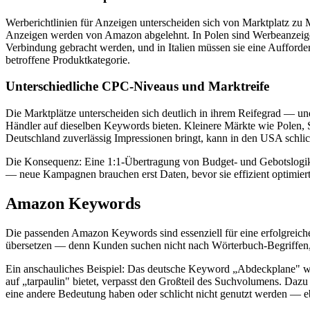
Werberichtlinien für Anzeigen unterscheiden sich von Marktplatz zu
Anzeigen werden von Amazon abgelehnt. In Polen sind Werbeanzeigen
Verbindung gebracht werden, und in Italien müssen sie eine Aufforde
betroffene Produktkategorie.
Unterschiedliche CPC-Niveaus und Marktreife
Die Marktplätze unterscheiden sich deutlich in ihrem Reifegrad — u
Händler auf dieselben Keywords bieten. Kleinere Märkte wie Polen, 
Deutschland zuverlässig Impressionen bringt, kann in den USA schlic
Die Konsequenz: Eine 1:1-Übertragung von Budget- und Gebotslogik f
— neue Kampagnen brauchen erst Daten, bevor sie effizient optimie
Amazon Keywords
Die passenden Amazon Keywords sind essenziell für eine erfolgreic
übersetzen — denn Kunden suchen nicht nach Wörterbuch-Begriffen, 
Ein anschauliches Beispiel: Das deutsche Keyword „Abdeckplane" wür
auf „tarpaulin" bietet, verpasst den Großteil des Suchvolumens. Dazu
eine andere Bedeutung haben oder schlicht nicht genutzt werden — eb