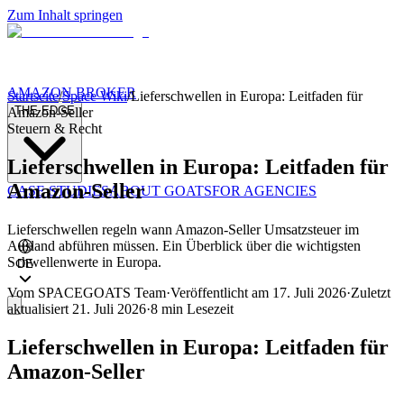
Zum Inhalt springen
AMAZON BROKER
Startseite
/
Space Wiki
/
Lieferschwellen in Europa: Leitfaden für
THE EDGE
Amazon-Seller
Steuern & Recht
Lieferschwellen in Europa: Leitfaden für
Amazon-Seller
CASE STUDIES
ABOUT GOATS
FOR AGENCIES
Lieferschwellen regeln wann Amazon-Seller Umsatzsteuer im
Ausland abführen müssen. Ein Überblick über die wichtigsten
Schwellenwerte in Europa.
DE
Vom
SPACEGOATS Team
·
Veröffentlicht am
17. Juli 2026
·
Zuletzt
aktualisiert
21. Juli 2026
·
8 min
Lesezeit
Lieferschwellen in Europa: Leitfaden für
Amazon-Seller