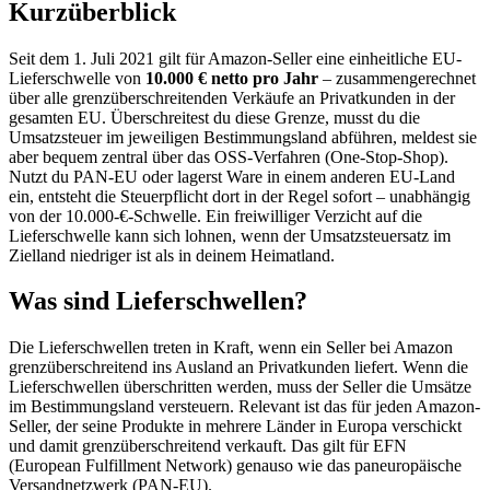
Kurzüberblick
Seit dem 1. Juli 2021 gilt für Amazon-Seller eine einheitliche EU-
Lieferschwelle von
10.000 € netto pro Jahr
– zusammengerechnet
über alle grenzüberschreitenden Verkäufe an Privatkunden in der
gesamten EU. Überschreitest du diese Grenze, musst du die
Umsatzsteuer im jeweiligen Bestimmungsland abführen, meldest sie
aber bequem zentral über das OSS-Verfahren (One-Stop-Shop).
Nutzt du PAN-EU oder lagerst Ware in einem anderen EU-Land
ein, entsteht die Steuerpflicht dort in der Regel sofort – unabhängig
von der 10.000-€-Schwelle. Ein freiwilliger Verzicht auf die
Lieferschwelle kann sich lohnen, wenn der Umsatzsteuersatz im
Zielland niedriger ist als in deinem Heimatland.
Was sind Lieferschwellen?
Die Lieferschwellen treten in Kraft, wenn ein Seller bei Amazon
grenzüberschreitend ins Ausland an Privatkunden liefert. Wenn die
Lieferschwellen überschritten werden, muss der Seller die Umsätze
im Bestimmungsland versteuern. Relevant ist das für jeden Amazon-
Seller, der seine Produkte in mehrere Länder in Europa verschickt
und damit grenzüberschreitend verkauft. Das gilt für EFN
(European Fulfillment Network) genauso wie das paneuropäische
Versandnetzwerk (PAN-EU).