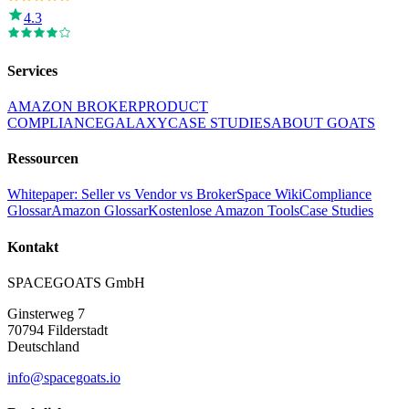
4.3
Services
AMAZON BROKER
PRODUCT
COMPLIANCE
GALAXY
CASE STUDIES
ABOUT GOATS
Ressourcen
Whitepaper: Seller vs Vendor vs Broker
Space Wiki
Compliance
Glossar
Amazon Glossar
Kostenlose Amazon Tools
Case Studies
Kontakt
SPACEGOATS GmbH
Ginsterweg 7
70794 Filderstadt
Deutschland
info@spacegoats.io