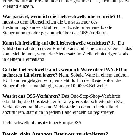
Fernverkäufe an Privatkunden in der gesamten EU, nicht auf jedes
Zielland einzeln.
Was passiert, wenn ich die Lieferschwelle überschreite?
Du
musst ab dem Überschreiten die Umsatzsteuer des
Bestimmungslandes abführen – entweder über eine lokale
Steuernummer oder gesammelt über das OSS-Verfahren.
Kann ich freiwillig auf die Lieferschwelle verzichten?
Ja. Du
zahlst dann ab dem ersten Euro die ausländische Umsatzsteuer – das
kann sich lohnen, wenn der Steuersatz im Zielland niedriger ist als
in deinem Heimatland.
Gilt die Lieferschwelle auch, wenn ich Ware über PAN-EU in
mehreren Ländern lagere?
Nein. Sobald Ware in einem anderen
EU-Land eingelagert wird, entsteht dort in der Regel sofort die
Steuerpflicht – unabhängig von der 10.000-€-Schwelle.
Was ist das OSS-Verfahren?
Das One-Stop-Shop-Verfahren
erlaubt dir, die Umsatzsteuer für alle grenzüberschreitenden EU-
Verkäufe zentral über eine Meldestelle in deinem Heimatland
abzuführen, statt dich in jedem Land einzeln zu registrieren.
Lieferschwellen
Umsatzsteuer
Europa
OSS
Bereit, dein Amazon Business zu skalieren?