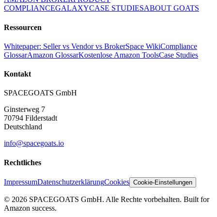
COMPLIANCE
GALAXY
CASE STUDIES
ABOUT GOATS
Ressourcen
Whitepaper: Seller vs Vendor vs Broker
Space Wiki
Compliance
Glossar
Amazon Glossar
Kostenlose Amazon Tools
Case Studies
Kontakt
SPACEGOATS GmbH
Ginsterweg 7
70794 Filderstadt
Deutschland
info@spacegoats.io
Rechtliches
Impressum
Datenschutzerklärung
Cookies
Cookie-Einstellungen
© 2026 SPACEGOATS GmbH. Alle Rechte vorbehalten. Built for
Amazon success.