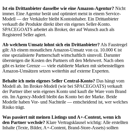
Ist ein Drittanbieter dasselbe wie eine Amazon-Agentur?
Nicht
immer. Eine Agentur berät und optimiert meist in einem Service-
Modell — der Verkäufer bleibt Kontoinhaber. Ein Drittanbieter
verkauft die Produkte direkt über ein eigenes Seller-Konto.
SPACEGOATS arbeitet als Broker, der auf Wunsch auch als
Registered Seller agiert.
Ab welchem Umsatz lohnt sich ein Drittanbieter?
Als Faustregel
gilt: Ab einem monatlichen Amazon-Umsatz von ca. 10.000 € ist
eine spezialisierte Partnerschaft wirtschaftlich sinnvoll. Darunter
übersteigen die Kosten des Partners oft den Mehrwert. Nach oben
gibt es keine Grenze — viele etablierte Marken mit siebenstelligen
Amazon-Umsätzen setzen weiterhin auf externe Experten.
Behalte ich mein eigenes Seller Central-Konto?
Das hängt vom
Modell ab. Im Broker-Modell (wie bei SPACEGOATS) verkauft
der Partner über sein eigenes Konto und kauft die Ware vom Brand
ein. Im Agency-Modell bleibt das Konto bei der Marke. Beide
Modelle haben Vor- und Nachteile — entscheidend ist, wer welches
Risiko trägt.
Was passiert mit meinen Listings und A+-Content, wenn ich
den Partner wechsle?
Klare Vertragsklausel wichtig: Alle erstellten
Inhalte (Texte, Bilder, A+-Content, Brand-Store-Assets) sollten