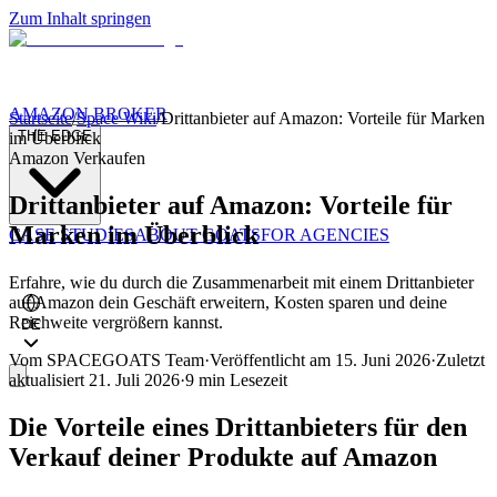
Zum Inhalt springen
AMAZON BROKER
Startseite
/
Space Wiki
/
Drittanbieter auf Amazon: Vorteile für Marken
THE EDGE
im Überblick
Amazon Verkaufen
Drittanbieter auf Amazon: Vorteile für
Marken im Überblick
CASE STUDIES
ABOUT GOATS
FOR AGENCIES
Erfahre, wie du durch die Zusammenarbeit mit einem Drittanbieter
auf Amazon dein Geschäft erweitern, Kosten sparen und deine
Reichweite vergrößern kannst.
DE
Vom
SPACEGOATS Team
·
Veröffentlicht am
15. Juni 2026
·
Zuletzt
aktualisiert
21. Juli 2026
·
9 min
Lesezeit
Die Vorteile eines Drittanbieters für den
Verkauf deiner Produkte auf Amazon