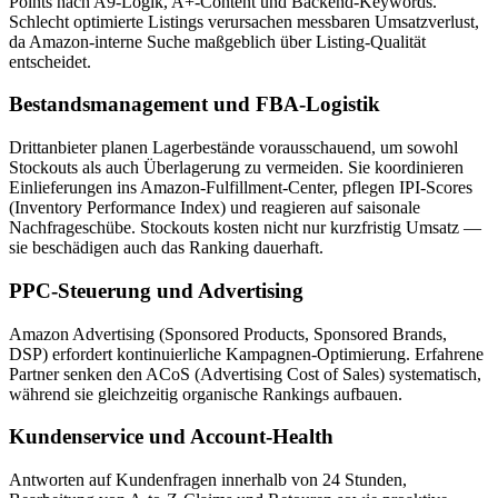
Points nach A9-Logik, A+-Content und Backend-Keywords.
Schlecht optimierte Listings verursachen messbaren Umsatzverlust,
da Amazon-interne Suche maßgeblich über Listing-Qualität
entscheidet.
Bestandsmanagement und FBA-Logistik
Drittanbieter planen Lagerbestände vorausschauend, um sowohl
Stockouts als auch Überlagerung zu vermeiden. Sie koordinieren
Einlieferungen ins Amazon-Fulfillment-Center, pflegen IPI-Scores
(Inventory Performance Index) und reagieren auf saisonale
Nachfrageschübe. Stockouts kosten nicht nur kurzfristig Umsatz —
sie beschädigen auch das Ranking dauerhaft.
PPC-Steuerung und Advertising
Amazon Advertising (Sponsored Products, Sponsored Brands,
DSP) erfordert kontinuierliche Kampagnen-Optimierung. Erfahrene
Partner senken den ACoS (Advertising Cost of Sales) systematisch,
während sie gleichzeitig organische Rankings aufbauen.
Kundenservice und Account-Health
Antworten auf Kundenfragen innerhalb von 24 Stunden,