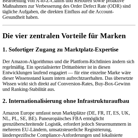
Bearbeitung von A-to-Z-Claims und Retouren sowie proaktive
Maßnahmen zur Verbesserung des Order Defect Rate (ODR) sind
tägliche Aufgaben, die direkten Einfluss auf die Account-
Gesundheit haben.
Die vier zentralen Vorteile für Marken
1. Sofortiger Zugang zu Marktplatz-Expertise
Der Amazon-Algorithmus und die Plattform-Richtlinien ändern sich
regelmäßig. Ein spezialisierter Drittanbieter ist in diesen
Entwicklungen laufend engagiert — für eine einzelne Marke wäre
dieser Wissensstand kaum intern aufrechtzuerhalten. Das übersetzte
Wissen wirkt sich direkt auf Conversion-Rates, Buy-Box-Gewinn
und Ranking-Stabilität aus.
2. Internationalisierung ohne Infrastrukturaufbau
Amazon Europe umfasst neun Marktplätze (DE, FR, IT, ES, UK,
NL, PL, SE, BE). Paneuropäisches FBA ermöglicht
grenzüberschreitende Logistik, erfordert jedoch Steuernummern in
mehreren EU-Ländern, umsatzsteuerliche Registrierung,
länderspezifische Compliance-Anforderungen und lokalisierte