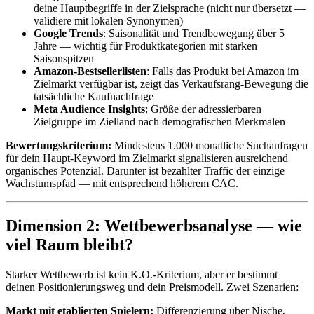
deine Hauptbegriffe in der Zielsprache (nicht nur übersetzt —
validiere mit lokalen Synonymen)
Google Trends
: Saisonalität und Trendbewegung über 5
Jahre — wichtig für Produktkategorien mit starken
Saisonspitzen
Amazon-Bestsellerlisten
: Falls das Produkt bei Amazon im
Zielmarkt verfügbar ist, zeigt das Verkaufsrang-Bewegung die
tatsächliche Kaufnachfrage
Meta Audience Insights
: Größe der adressierbaren
Zielgruppe im Zielland nach demografischen Merkmalen
Bewertungskriterium:
Mindestens 1.000 monatliche Suchanfragen
für dein Haupt-Keyword im Zielmarkt signalisieren ausreichend
organisches Potenzial. Darunter ist bezahlter Traffic der einzige
Wachstumspfad — mit entsprechend höherem CAC.
Dimension 2: Wettbewerbsanalyse — wie
viel Raum bleibt?
Starker Wettbewerb ist kein K.O.-Kriterium, aber er bestimmt
deinen Positionierungsweg und dein Preismodell. Zwei Szenarien:
Markt mit etablierten Spielern:
Differenzierung über Nische,