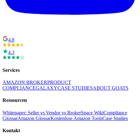
4.8
4.3
Services
AMAZON BROKER
PRODUCT
COMPLIANCE
GALAXY
CASE STUDIES
ABOUT GOATS
Ressourcen
Whitepaper: Seller vs Vendor vs Broker
Space Wiki
Compliance
Glossar
Amazon Glossar
Kostenlose Amazon Tools
Case Studies
Kontakt