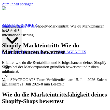
Zum Inhalt springen
AMAZON BROKER
Startseite
/
Space Wiki
/
Shopify-Markteintritt: Wie du Marktchancen
THE EDGE
bewertest
Internationalisierung
Shopify-Markteintritt: Wie du
Marktchancen bewertest
CASE STUDIES
ABOUT GOATS
FOR AGENCIES
Erfahre, wie du die Rentabilität und Erfolgschancen deines Shopify-
Shops bei der Marktexpansion gründlich bewertest und risiken
minimierst.
DE
Vom
SPACEGOATS Team
·
Veröffentlicht am
15. Juni 2026
·
Zuletzt
aktualisiert
21. Juli 2026
·
8 min
Lesezeit
Wie du die Markteintrittsfähigkeit deines
Shopify-Shops bewertest