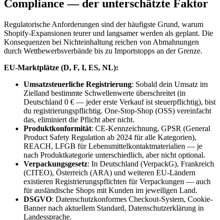
Compliance — der unterschätzte Faktor
Regulatorische Anforderungen sind der häufigste Grund, warum
Shopify-Expansionen teurer und langsamer werden als geplant. Die
Konsequenzen bei Nichteinhaltung reichen von Abmahnungen
durch Wettbewerbsverbände bis zu Importstopps an der Grenze.
EU-Marktplätze (D, F, I, ES, NL):
Umsatzsteuerliche Registrierung
: Sobald dein Umsatz im
Zielland bestimmte Schwellenwerte überschreitet (in
Deutschland 0 € — jeder erste Verkauf ist steuerpflichtig), bist
du registrierungspflichtig. One-Stop-Shop (OSS) vereinfacht
das, eliminiert die Pflicht aber nicht.
Produktkonformität
: CE-Kennzeichnung, GPSR (General
Product Safety Regulation ab 2024 für alle Kategorien),
REACH, LFGB für Lebensmittelkontaktmaterialien — je
nach Produktkategorie unterschiedlich, aber nicht optional.
Verpackungsgesetz
: In Deutschland (VerpackG), Frankreich
(CITEO), Österreich (ARA) und weiteren EU-Ländern
existieren Registrierungspflichten für Verpackungen — auch
für ausländische Shops mit Kunden im jeweiligen Land.
DSGVO
: Datenschutzkonformes Checkout-System, Cookie-
Banner nach aktuellem Standard, Datenschutzerklärung in
Landessprache.