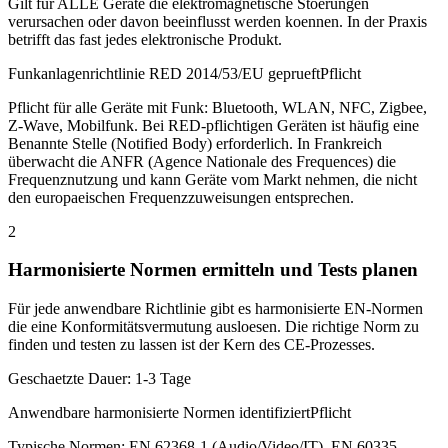
Gilt für ALLE Geräte die elektromagnetische Stoerungen
verursachen oder davon beeinflusst werden koennen. In der Praxis
betrifft das fast jedes elektronische Produkt.
Funkanlagenrichtlinie RED 2014/53/EU geprueft
Pflicht
Pflicht für alle Geräte mit Funk: Bluetooth, WLAN, NFC, Zigbee,
Z-Wave, Mobilfunk. Bei RED-pflichtigen Geräten ist häufig eine
Benannte Stelle (Notified Body) erforderlich. In Frankreich
überwacht die ANFR (Agence Nationale des Frequences) die
Frequenznutzung und kann Geräte vom Markt nehmen, die nicht
den europaeischen Frequenzzuweisungen entsprechen.
2
Harmonisierte Normen ermitteln und Tests planen
Für jede anwendbare Richtlinie gibt es harmonisierte EN-Normen
die eine Konformitätsvermutung ausloesen. Die richtige Norm zu
finden und testen zu lassen ist der Kern des CE-Prozesses.
Geschaetzte Dauer:
1-3 Tage
Anwendbare harmonisierte Normen identifiziert
Pflicht
Typische Normen: EN 62368-1 (Audio/Video/IT), EN 60335