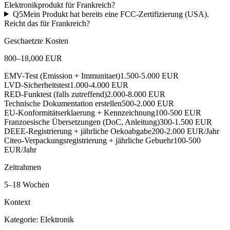
Elektronikprodukt für Frankreich?
Q
5
Mein Produkt hat bereits eine FCC-Zertifizierung (USA).
Reicht das für Frankreich?
Geschaetzte Kosten
800
–
18,000
EUR
EMV-Test (Emission + Immunitaet)
1.500-5.000 EUR
LVD-Sicherheitstest
1.000-4.000 EUR
RED-Funktest (falls zutreffend)
2.000-8.000 EUR
Technische Dokumentation erstellen
500-2.000 EUR
EU-Konformitätserklaerung + Kennzeichnung
100-500 EUR
Franzoesische Übersetzungen (DoC, Anleitung)
300-1.500 EUR
DEEE-Registrierung + jährliche Oekoabgabe
200-2.000 EUR/Jahr
Citeo-Verpackungsregistrierung + jährliche Gebuehr
100-500
EUR/Jahr
Zeitrahmen
5
–
18
Wochen
Kontext
Kategorie:
Elektronik