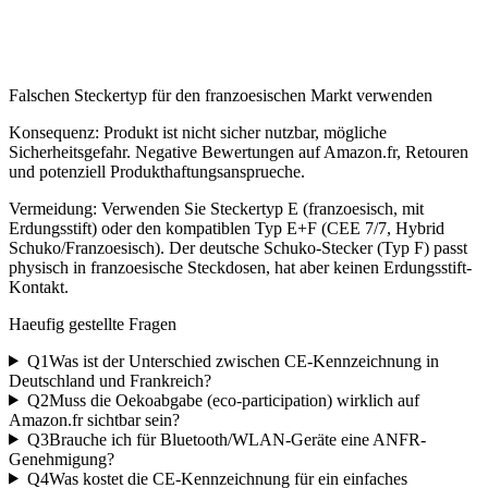
Falschen Steckertyp für den franzoesischen Markt verwenden
Konsequenz:
Produkt ist nicht sicher nutzbar, mögliche
Sicherheitsgefahr. Negative Bewertungen auf Amazon.fr, Retouren
und potenziell Produkthaftungsansprueche.
Vermeidung:
Verwenden Sie Steckertyp E (franzoesisch, mit
Erdungsstift) oder den kompatiblen Typ E+F (CEE 7/7, Hybrid
Schuko/Franzoesisch). Der deutsche Schuko-Stecker (Typ F) passt
physisch in franzoesische Steckdosen, hat aber keinen Erdungsstift-
Kontakt.
Haeufig gestellte Fragen
Q
1
Was ist der Unterschied zwischen CE-Kennzeichnung in
Deutschland und Frankreich?
Q
2
Muss die Oekoabgabe (eco-participation) wirklich auf
Amazon.fr sichtbar sein?
Q
3
Brauche ich für Bluetooth/WLAN-Geräte eine ANFR-
Genehmigung?
Q
4
Was kostet die CE-Kennzeichnung für ein einfaches