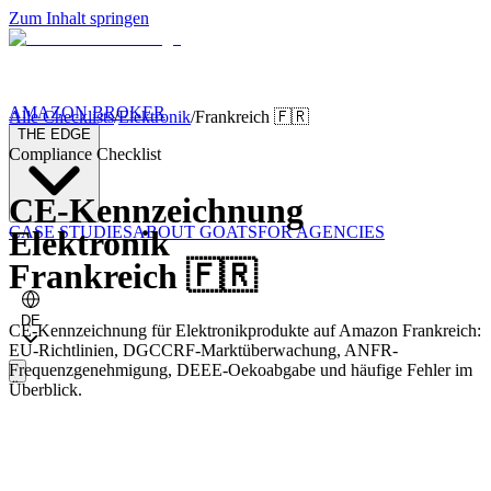
Zum Inhalt springen
AMAZON BROKER
Alle Checklists
/
Elektronik
/
Frankreich
🇫🇷
THE EDGE
Compliance Checklist
CE-Kennzeichnung
CASE STUDIES
ABOUT GOATS
FOR AGENCIES
Elektronik
Frankreich
🇫🇷
DE
CE-Kennzeichnung für Elektronikprodukte auf Amazon Frankreich:
EU-Richtlinien, DGCCRF-Marktüberwachung, ANFR-
Frequenzgenehmigung, DEEE-Oekoabgabe und häufige Fehler im
Überblick.