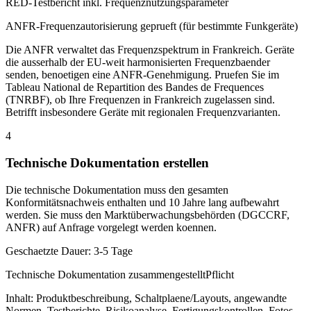
RED-Testbericht inkl. Frequenznutzungsparameter
ANFR-Frequenzautorisierung geprueft (für bestimmte Funkgeräte)
Die ANFR verwaltet das Frequenzspektrum in Frankreich. Geräte
die ausserhalb der EU-weit harmonisierten Frequenzbaender
senden, benoetigen eine ANFR-Genehmigung. Pruefen Sie im
Tableau National de Repartition des Bandes de Frequences
(TNRBF), ob Ihre Frequenzen in Frankreich zugelassen sind.
Betrifft insbesondere Geräte mit regionalen Frequenzvarianten.
4
Technische Dokumentation erstellen
Die technische Dokumentation muss den gesamten
Konformitätsnachweis enthalten und 10 Jahre lang aufbewahrt
werden. Sie muss den Marktüberwachungsbehörden (DGCCRF,
ANFR) auf Anfrage vorgelegt werden koennen.
Geschaetzte Dauer:
3-5 Tage
Technische Dokumentation zusammengestellt
Pflicht
Inhalt: Produktbeschreibung, Schaltplaene/Layouts, angewandte
Normen, Testberichte, Risikoanalyse, Fertigungskontrollen, Fotos