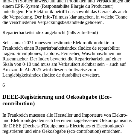
Info-Tri (Sortierhinweis) auf allen Produkten und Verpackungen die
einem EPR-System (Responsabilite Elargie du Producteur)
unterliegen. Für Elektronik betrifft das sowohl das Geraet als auch
die Verpackung. Der Info-Tri muss klar angeben, in welche Tonne
die verschiedenen Verpackungsbestandteile gehoeren.
Reparierbarkeitsindex angebracht (falls zutreffend)
Seit Januar 2021 muessen bestimmte Elektronikprodukte in
Frankreich einen Reparierbarkeitsindex (Indice de reparabilite)
tragen: Smartphones, Laptops, Fernseher, Waschmaschinen und
Rasenmaeher. Der Index bewertet die Reparierbarkeit auf einer
Skala von 0-10 und muss am Verkaufsort sichtbar sein – auch auf
Amazon.fr. Ab 2025 wird dieser schrittweise zum
Langlebigkeitsindex (Indice de durabilite) erweitert.
6
DEEE-Registrierung und Oekoabgabe (Eco-
contribution)
In Frankreich muessen alle Hersteller und Importeure von Elektro-
und Elektronikgeräten sich bei einem zugelassenen Oekoorganismus
für DEEE (Dechets d'Equipements Electriques et Electroniques)
registrieren und eine Oekoabgabe (eco-contribution) entrichten.