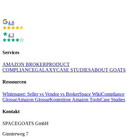
4.8
4.3
Services
AMAZON BROKER
PRODUCT
COMPLIANCE
GALAXY
CASE STUDIES
ABOUT GOATS
Ressourcen
Whitepaper: Seller vs Vendor vs Broker
Space Wiki
Compliance
Glossar
Amazon Glossar
Kostenlose Amazon Tools
Case Studies
Kontakt
SPACEGOATS GmbH
Ginsterweg 7