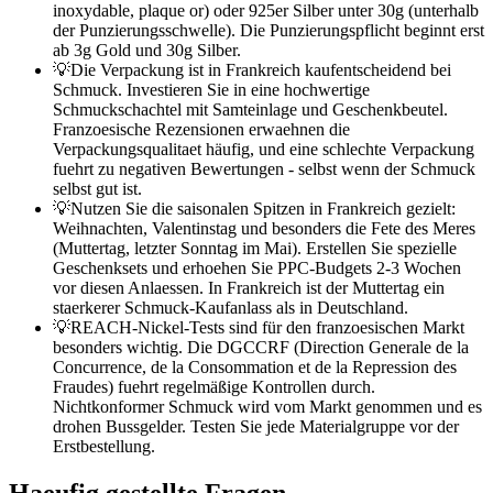
inoxydable, plaque or) oder 925er Silber unter 30g (unterhalb
der Punzierungsschwelle). Die Punzierungspflicht beginnt erst
ab 3g Gold und 30g Silber.
💡
Die Verpackung ist in Frankreich kaufentscheidend bei
Schmuck. Investieren Sie in eine hochwertige
Schmuckschachtel mit Samteinlage und Geschenkbeutel.
Franzoesische Rezensionen erwaehnen die
Verpackungsqualitaet häufig, und eine schlechte Verpackung
fuehrt zu negativen Bewertungen - selbst wenn der Schmuck
selbst gut ist.
💡
Nutzen Sie die saisonalen Spitzen in Frankreich gezielt:
Weihnachten, Valentinstag und besonders die Fete des Meres
(Muttertag, letzter Sonntag im Mai). Erstellen Sie spezielle
Geschenksets und erhoehen Sie PPC-Budgets 2-3 Wochen
vor diesen Anlaessen. In Frankreich ist der Muttertag ein
staerkerer Schmuck-Kaufanlass als in Deutschland.
💡
REACH-Nickel-Tests sind für den franzoesischen Markt
besonders wichtig. Die DGCCRF (Direction Generale de la
Concurrence, de la Consommation et de la Repression des
Fraudes) fuehrt regelmäßige Kontrollen durch.
Nichtkonformer Schmuck wird vom Markt genommen und es
drohen Bussgelder. Testen Sie jede Materialgruppe vor der
Erstbestellung.
Haeufig gestellte Fragen