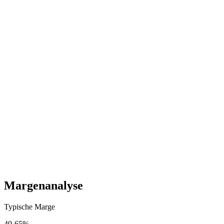
Erstbestellung (MOQ)
Einmalig
1.500-5.000 EUR
Fracht & Zoll
Pro Stueck
500-2.000 EUR
Startkosten (einmalig)
3,000
-
14,000
EUR
Laufende Kosten (monatlich)
600
-
3,500
EUR
Margenanalyse
Typische Marge
40
-
65
%