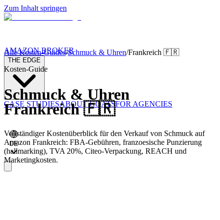
Zum Inhalt springen
AMAZON BROKER
Alle Kosten-Guides
/
Schmuck & Uhren
/
Frankreich
🇫🇷
THE EDGE
Kosten-Guide
Schmuck & Uhren
CASE STUDIES
ABOUT GOATS
FOR AGENCIES
Frankreich
🇫🇷
Vollständiger Kostenüberblick für den Verkauf von Schmuck auf
Amazon Frankreich: FBA-Gebühren, franzoesische Punzierung
DE
(hallmarking), TVA 20%, Citeo-Verpackung, REACH und
Marketingkosten.