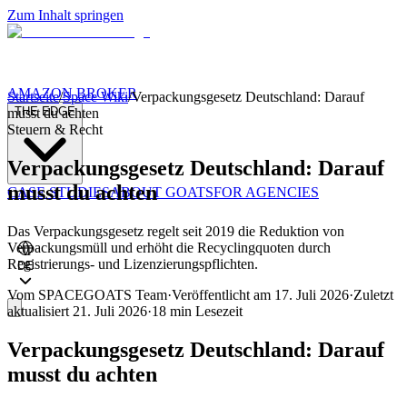
Zum Inhalt springen
AMAZON BROKER
Startseite
/
Space Wiki
/
Verpackungsgesetz Deutschland: Darauf
THE EDGE
musst du achten
Steuern & Recht
Verpackungsgesetz Deutschland: Darauf
musst du achten
CASE STUDIES
ABOUT GOATS
FOR AGENCIES
Das Verpackungsgesetz regelt seit 2019 die Reduktion von
Verpackungsmüll und erhöht die Recyclingquoten durch
Registrierungs- und Lizenzierungspflichten.
DE
Vom
SPACEGOATS Team
·
Veröffentlicht am
17. Juli 2026
·
Zuletzt
aktualisiert
21. Juli 2026
·
18 min
Lesezeit
Verpackungsgesetz Deutschland: Darauf
musst du achten