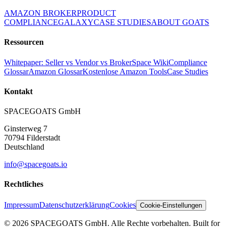
AMAZON BROKER
PRODUCT
COMPLIANCE
GALAXY
CASE STUDIES
ABOUT GOATS
Ressourcen
Whitepaper: Seller vs Vendor vs Broker
Space Wiki
Compliance
Glossar
Amazon Glossar
Kostenlose Amazon Tools
Case Studies
Kontakt
SPACEGOATS GmbH
Ginsterweg 7
70794 Filderstadt
Deutschland
info@spacegoats.io
Rechtliches
Impressum
Datenschutzerklärung
Cookies
Cookie-Einstellungen
© 2026 SPACEGOATS GmbH. Alle Rechte vorbehalten. Built for