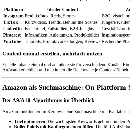
Plattform
Idealer Content
Zi
Instagram
Produktfotos, Reels, Stories
B2C, visuell ori
TikTok
Kurzvideos, Trends, Behind-the-Scenes
Jüngere Käufer,
LinkedIn
Fachartikel, Fallstudien, B2B-Insights
Geschäftskunde
Pinterest
Infografiken, Anleitungen, Produktbilder
Inspirationsget
YouTube
Tutorials, Produktvorstellungen, Reviews
Recherche-Phase
Content einmal erstellen, mehrfach nutzen
Erstelle Inhalte einmal und adaptiere sie für verschiedene Kanäle. 
Aufwand erheblich und maximiert die Reichweite je Content-Einheit.
Amazon als Suchmaschine: On-Plattform
Der A9/A10-Algorithmus im Überblick
Amazon funktioniert im Kern wie eine Suchmaschine mit Kaufabsicht. 
Titel optimieren
: Die wichtigsten Keywords gehören in den Pro
Bullet Points mit Kaufargumenten füllen
: Die fünf Aufzähl