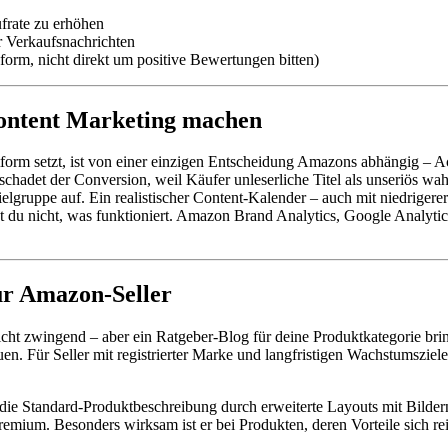
frate zu erhöhen
r Verkaufsnachrichten
orm, nicht direkt um positive Bewertungen bitten)
Content Marketing machen
attform setzt, ist von einer einzigen Entscheidung Amazons abhängig 
chadet der Conversion, weil Käufer unleserliche Titel als unseriös w
ielgruppe auf. Ein realistischer Content-Kalender – auch mit niedriger
 du nicht, was funktioniert. Amazon Brand Analytics, Google Analyti
ür Amazon-Seller
cht zwingend – aber ein Ratgeber-Blog für deine Produktkategorie brin
uen. Für Seller mit registrierter Marke und langfristigen Wachstumszie
die Standard-Produktbeschreibung durch erweiterte Layouts mit Bilde
emium. Besonders wirksam ist er bei Produkten, deren Vorteile sich re