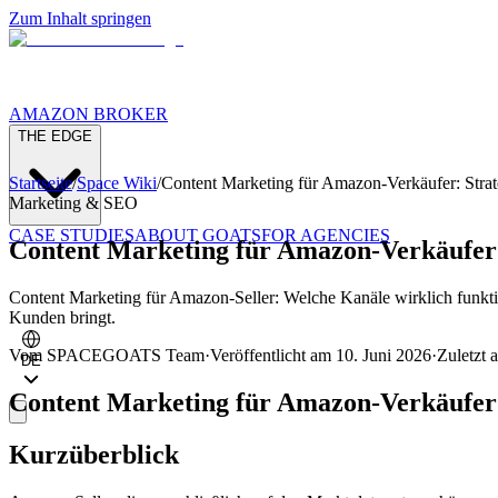
Zum Inhalt springen
AMAZON BROKER
THE EDGE
Startseite
/
Space Wiki
/
Content Marketing für Amazon-Verkäufer: Stra
Marketing & SEO
CASE STUDIES
ABOUT GOATS
FOR AGENCIES
Content Marketing für Amazon-Verkäufer:
Content Marketing für Amazon-Seller: Welche Kanäle wirklich funkti
Kunden bringt.
Vom
SPACEGOATS Team
·
Veröffentlicht am
10. Juni 2026
·
Zuletzt a
DE
Content Marketing für Amazon-Verkäufer:
Kurzüberblick