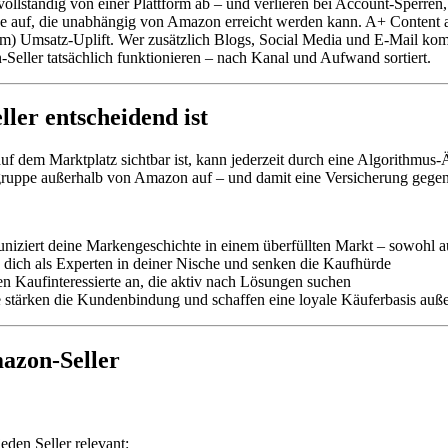
vollständig von einer Plattform ab – und verlieren bei Account-Sperren
ppe auf, die unabhängig von Amazon erreicht werden kann. A+ Content a
m) Umsatz-Uplift. Wer zusätzlich Blogs, Social Media und E-Mail komb
ller tatsächlich funktionieren – nach Kanal und Aufwand sortiert.
er entscheidend ist
uf dem Marktplatz sichtbar ist, kann jederzeit durch eine Algorithmus
lgruppe außerhalb von Amazon auf – und damit eine Versicherung gegen
iziert deine Markengeschichte in einem überfüllten Markt – sowohl 
en dich als Experten in deiner Nische und senken die Kaufhürde
en Kaufinteressierte an, die aktiv nach Lösungen suchen
lte stärken die Kundenbindung und schaffen eine loyale Käuferbasis a
mazon-Seller
eden Seller relevant: