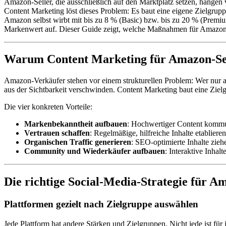
Amazon-Seller, die ausschließlich auf den Marktplatz setzen, hängen 
Content Marketing löst dieses Problem: Es baut eine eigene Zielgru
Amazon selbst wirbt mit bis zu 8 % (Basic) bzw. bis zu 20 % (Premiu
Markenwert auf. Dieser Guide zeigt, welche Maßnahmen für Amazon-Se
Warum Content Marketing für Amazon-Sell
Amazon-Verkäufer stehen vor einem strukturellen Problem: Wer nur a
aus der Sichtbarkeit verschwinden. Content Marketing baut eine Zie
Die vier konkreten Vorteile:
Markenbekanntheit aufbauen
: Hochwertiger Content kommun
Vertrauen schaffen
: Regelmäßige, hilfreiche Inhalte etablier
Organischen Traffic generieren
: SEO-optimierte Inhalte zieh
Community und Wiederkäufer aufbauen
: Interaktive Inha
Die richtige Social-Media-Strategie für A
Plattformen gezielt nach Zielgruppe auswählen
Jede Plattform hat andere Stärken und Zielgruppen. Nicht jede ist für j