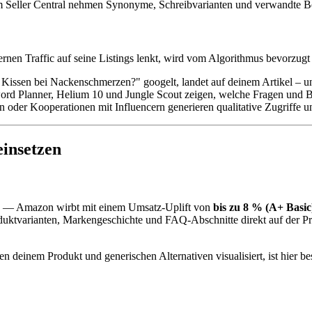
m Seller Central nehmen Synonyme, Schreibvarianten und verwandte Begr
rnen Traffic auf seine Listings lenkt, wird vom Algorithmus bevorzugt
Kissen bei Nackenschmerzen?" googelt, landet auf deinem Artikel – u
rd Planner, Helium 10 und Jungle Scout zeigen, welche Fragen und Beg
en oder Kooperationen mit Influencern generieren qualitative Zugriffe 
insetzen
zen — Amazon wirbt mit einem Umsatz-Uplift von
bis zu 8 % (A+ Basi
uktvarianten, Markengeschichte und FAQ-Abschnitte direkt auf der Produ
n deinem Produkt und generischen Alternativen visualisiert, ist hier b