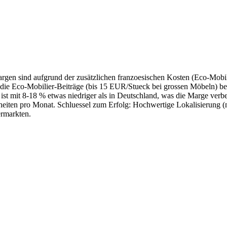
gen sind aufgrund der zusätzlichen franzoesischen Kosten (Eco-Mobil
e Eco-Mobilier-Beiträge (bis 15 EUR/Stueck bei grossen Möbeln) bela
st mit 8-18 % etwas niedriger als in Deutschland, was die Marge verb
eiten pro Monat. Schluessel zum Erfolg: Hochwertige Lokalisierung (ni
ermarkten.