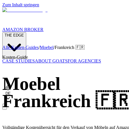
Zum Inhalt springen
AMAZON BROKER
THE EDGE
Alle Kosten-Guides
/
Moebel
/
Frankreich
🇫🇷
Kosten-Guide
CASE STUDIES
ABOUT GOATS
FOR AGENCIES
Moebel
Frankreich
🇫
DE
Vollständige Kostenübersicht für den Verkauf von Möbeln auf Amaz