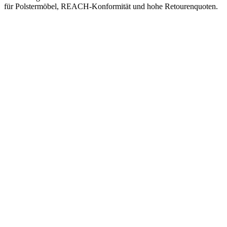
für Polstermöbel, REACH-Konformität und hohe Retourenquoten.
Amazon-Gebühren & Logistik (Frankreich)
Alle Amazon-spezifischen Kosten für den Möbelverkauf auf Amazon.f
deutlich hoeheren Gebühren.
Verkaufsprovision (Referral Fee)
Pro Stueck
15 %