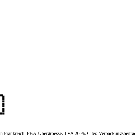

on Frankreich: FBA-Übergroesse, TVA 20 %, Citeo-Verpackungsbeitra