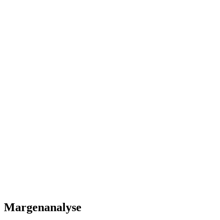
Einmalig
150-400 EUR/Listing
Amazon PPC-Werbung (Frankreich)
Monatlich
300-2.000 EUR/Monat
A+ Content & Brand Store
Einmalig
400-1.500 EUR
Startkosten (einmalig)
5,500
-
28,000
EUR
Laufende Kosten (monatlich)
850
-
5,500
EUR
Margenanalyse