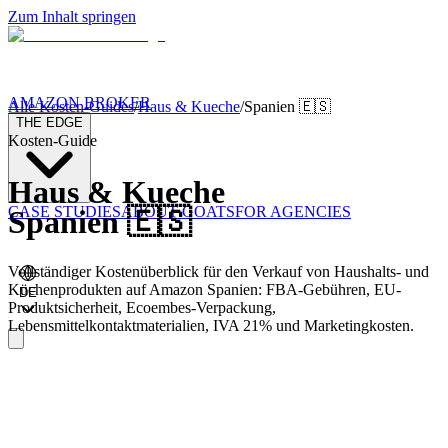
Zum Inhalt springen
AMAZON BROKER
Alle Kosten-Guides
/
Haus & Kueche
/
Spanien
🇪🇸
THE EDGE
Kosten-Guide
Haus & Kueche
CASE STUDIES
ABOUT GOATS
FOR AGENCIES
Spanien
🇪🇸
Vollständiger Kostenüberblick für den Verkauf von Haushalts- und
Küchenprodukten auf Amazon Spanien: FBA-Gebühren, EU-
DE
Produktsicherheit, Ecoembes-Verpackung,
Lebensmittelkontaktmaterialien, IVA 21% und Marketingkosten.