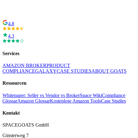
4.8
4.3
Services
AMAZON BROKER
PRODUCT
COMPLIANCE
GALAXY
CASE STUDIES
ABOUT GOATS
Ressourcen
Whitepaper: Seller vs Vendor vs Broker
Space Wiki
Compliance
Glossar
Amazon Glossar
Kostenlose Amazon Tools
Case Studies
Kontakt
SPACEGOATS GmbH
Ginsterweg 7