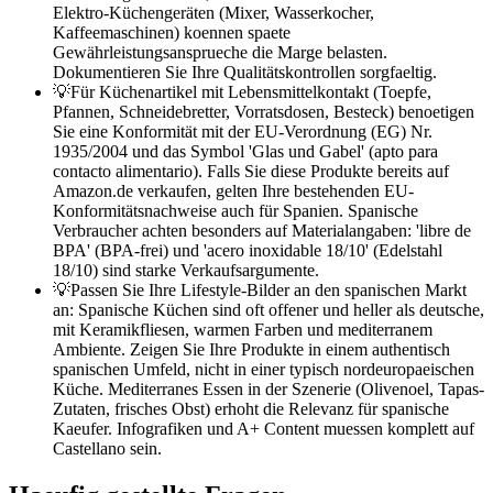
Elektro-Küchengeräten (Mixer, Wasserkocher,
Kaffeemaschinen) koennen spaete
Gewährleistungsansprueche die Marge belasten.
Dokumentieren Sie Ihre Qualitätskontrollen sorgfaeltig.
💡
Für Küchenartikel mit Lebensmittelkontakt (Toepfe,
Pfannen, Schneidebretter, Vorratsdosen, Besteck) benoetigen
Sie eine Konformität mit der EU-Verordnung (EG) Nr.
1935/2004 und das Symbol 'Glas und Gabel' (apto para
contacto alimentario). Falls Sie diese Produkte bereits auf
Amazon.de verkaufen, gelten Ihre bestehenden EU-
Konformitätsnachweise auch für Spanien. Spanische
Verbraucher achten besonders auf Materialangaben: 'libre de
BPA' (BPA-frei) und 'acero inoxidable 18/10' (Edelstahl
18/10) sind starke Verkaufsargumente.
💡
Passen Sie Ihre Lifestyle-Bilder an den spanischen Markt
an: Spanische Küchen sind oft offener und heller als deutsche,
mit Keramikfliesen, warmen Farben und mediterranem
Ambiente. Zeigen Sie Ihre Produkte in einem authentisch
spanischen Umfeld, nicht in einer typisch nordeuropaeischen
Küche. Mediterranes Essen in der Szenerie (Olivenoel, Tapas-
Zutaten, frisches Obst) erhoht die Relevanz für spanische
Kaeufer. Infografiken und A+ Content muessen komplett auf
Castellano sein.