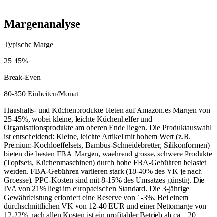
Laufende Kosten (monatlich)
400
-
2,500
EUR
Margenanalyse
Typische Marge
25
-
45
%
Break-Even
80-350 Einheiten/Monat
Haushalts- und Küchenprodukte bieten auf Amazon.es Margen von
25-45%, wobei kleine, leichte Küchenhelfer und
Organisationsprodukte am oberen Ende liegen. Die Produktauswahl
ist entscheidend: Kleine, leichte Artikel mit hohem Wert (z.B.
Premium-Kochloeffelsets, Bambus-Schneidebretter, Silikonformen)
bieten die besten FBA-Margen, waehrend grosse, schwere Produkte
(Topfsets, Küchenmaschinen) durch hohe FBA-Gebühren belastet
werden. FBA-Gebühren variieren stark (18-40% des VK je nach
Groesse). PPC-Kosten sind mit 8-15% des Umsatzes günstig. Die
IVA von 21% liegt im europaeischen Standard. Die 3-jährige
Gewährleistung erfordert eine Reserve von 1-3%. Bei einem
durchschnittlichen VK von 12-40 EUR und einer Nettomarge von
12-22% nach allen Kosten ist ein profitabler Betrieb ab ca. 120