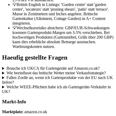
💡
British English in Listings: 'Garden centre' statt 'garden
center', 'secateurs' statt 'pruning shears', 'patio' statt 'terrace'.
Masse in Zentimetern und Inches angeben. Britische
Gartenkultur (Allotment, Cottage Garden) in A+ Content
integrieren.
💡
Wechselkursrisiko absichern: GBP/EUR-Schwankungen
koennen Gartenprodukt-Margen um 3-5% verschieben. Bei
hochwertigen Produkten (Gartenmöbel, Grills über 200 GBP)
kann dies erhebliche absolute Betraege ausmachen.
Waehrungskonten nutzen.
Haeufig gestellte Fragen
Brauche ich UKCA für Gartengeräte auf Amazon.co.uk?
Wie beeinflusst das britische Wetter meine Verkaufsstrategie?
Fallen Zoelle an, wenn ich Gartenprodukte von der EU nach UK
liefere?
Welche WEEE-Pflichten habe ich als Gartengeräte-Verkäufer in
UK?
Markt-Info
Marktplatz
:
amazon.co.uk