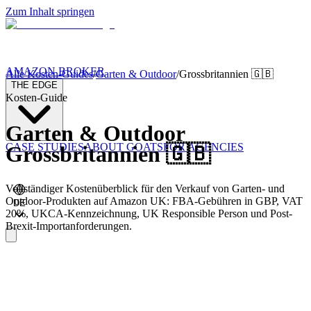
Zum Inhalt springen
AMAZON BROKER
Alle Kosten-Guides
/
Garten & Outdoor
/
Grossbritannien
🇬🇧
THE EDGE
Kosten-Guide
Garten & Outdoor
CASE STUDIES
ABOUT GOATS
FOR AGENCIES
Grossbritannien
🇬🇧
Vollständiger Kostenüberblick für den Verkauf von Garten- und
Outdoor-Produkten auf Amazon UK: FBA-Gebühren in GBP, VAT
DE
20%, UKCA-Kennzeichnung, UK Responsible Person und Post-
Brexit-Importanforderungen.