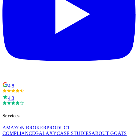
4.8
4.3
Services
AMAZON BROKER
PRODUCT
COMPLIANCE
GALAXY
CASE STUDIES
ABOUT GOATS