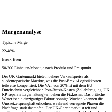
Startkosten (einmalig)
5,000
-
28,000
GBP
Laufende Kosten (monatlich)
700
-
6,000
GBP
Margenanalyse
Typische Marge
22
-
48
%
Break-Even
50-200 Einheiten/Monat je nach Produkt und Preispunkt
Der UK-Gartenmarkt bietet hoehere Verkaufspreise als
suedeuropaeische Maerkte, was die Post-Brexit-Logistikkosten
teilweise kompensiert. Die VAT von 20% ist mit dem EU-
Durchschnitt vergleichbar. Post-Brexit-Kosten (Zollabfertigung, UK
RP, separate Lagerhaltung) erhoehen die Fixkosten. Das britische
Wetter ist ein einzigartiger Faktor: sonnige Wochen koennen die
Umsaetze sprunghaft erhoehen, waehrend verregnete Phasen die
Nachfrage stark daempfen. Der UK-Gartenmarkt ist reif und