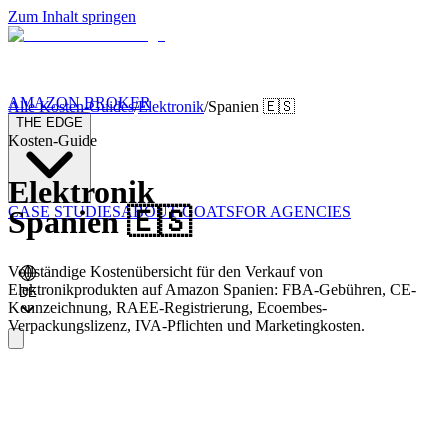
Zum Inhalt springen
AMAZON BROKER
Alle Kosten-Guides
/
Elektronik
/
Spanien
🇪🇸
THE EDGE
Kosten-Guide
Elektronik
CASE STUDIES
ABOUT GOATS
FOR AGENCIES
Spanien
🇪🇸
Vollständige Kostenübersicht für den Verkauf von
Elektronikprodukten auf Amazon Spanien: FBA-Gebühren, CE-
DE
Kennzeichnung, RAEE-Registrierung, Ecoembes-
Verpackungslizenz, IVA-Pflichten und Marketingkosten.