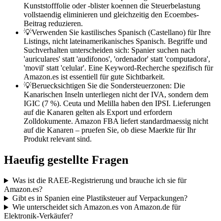
Kunststofffolie oder -blister koennen die Steuerbelastung
vollstaendig eliminieren und gleichzeitig den Ecoembes-
Beitrag reduzieren.
💡
Verwenden Sie kastilisches Spanisch (Castellano) für Ihre
Listings, nicht lateinamerikanisches Spanisch. Begriffe und
Suchverhalten unterscheiden sich: Spanier suchen nach
'auriculares' statt 'audifonos', 'ordenador' statt 'computadora',
'movil' statt 'celular'. Eine Keyword-Recherche spezifisch für
Amazon.es ist essentiell für gute Sichtbarkeit.
💡
Beruecksichtigen Sie die Sondersteuerzonen: Die
Kanarischen Inseln unterliegen nicht der IVA, sondern dem
IGIC (7 %). Ceuta und Melilla haben den IPSI. Lieferungen
auf die Kanaren gelten als Export und erfordern
Zolldokumente. Amazon FBA liefert standardmaessig nicht
auf die Kanaren – pruefen Sie, ob diese Maerkte für Ihr
Produkt relevant sind.
Haeufig gestellte Fragen
Was ist die RAEE-Registrierung und brauche ich sie für
Amazon.es?
Gibt es in Spanien eine Plastiksteuer auf Verpackungen?
Wie unterscheidet sich Amazon.es von Amazon.de für
Elektronik-Verkäufer?