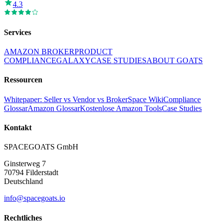
4.3
Services
AMAZON BROKER
PRODUCT
COMPLIANCE
GALAXY
CASE STUDIES
ABOUT GOATS
Ressourcen
Whitepaper: Seller vs Vendor vs Broker
Space Wiki
Compliance
Glossar
Amazon Glossar
Kostenlose Amazon Tools
Case Studies
Kontakt
SPACEGOATS GmbH
Ginsterweg 7
70794 Filderstadt
Deutschland
info@spacegoats.io
Rechtliches