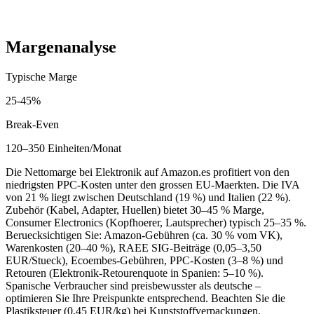
Laufende Kosten (monatlich)
500
-
2,800
EUR
Margenanalyse
Typische Marge
25
-
45
%
Break-Even
120–350 Einheiten/Monat
Die Nettomarge bei Elektronik auf Amazon.es profitiert von den
niedrigsten PPC-Kosten unter den grossen EU-Maerkten. Die IVA
von 21 % liegt zwischen Deutschland (19 %) und Italien (22 %).
Zubehör (Kabel, Adapter, Huellen) bietet 30–45 % Marge,
Consumer Electronics (Kopfhoerer, Lautsprecher) typisch 25–35 %.
Beruecksichtigen Sie: Amazon-Gebühren (ca. 30 % vom VK),
Warenkosten (20–40 %), RAEE SIG-Beiträge (0,05–3,50
EUR/Stueck), Ecoembes-Gebühren, PPC-Kosten (3–8 %) und
Retouren (Elektronik-Retourenquote in Spanien: 5–10 %).
Spanische Verbraucher sind preisbewusster als deutsche –
optimieren Sie Ihre Preispunkte entsprechend. Beachten Sie die
Plastiksteuer (0,45 EUR/kg) bei Kunststoffverpackungen.