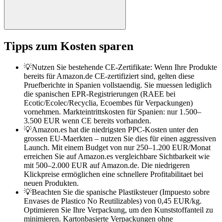
Tipps zum Kosten sparen
💡
Nutzen Sie bestehende CE-Zertifikate: Wenn Ihre Produkte
bereits für Amazon.de CE-zertifiziert sind, gelten diese
Pruefberichte in Spanien vollstaendig. Sie muessen lediglich
die spanischen EPR-Registrierungen (RAEE bei
Ecotic/Ecolec/Recyclia, Ecoembes für Verpackungen)
vornehmen. Markteintrittskosten für Spanien: nur 1.500–
3.500 EUR wenn CE bereits vorhanden.
💡
Amazon.es hat die niedrigsten PPC-Kosten unter den
grossen EU-Maerkten – nutzen Sie dies für einen aggressiven
Launch. Mit einem Budget von nur 250–1.200 EUR/Monat
erreichen Sie auf Amazon.es vergleichbare Sichtbarkeit wie
mit 500–2.000 EUR auf Amazon.de. Die niedrigeren
Klickpreise ermöglichen eine schnellere Profitabilitaet bei
neuen Produkten.
💡
Beachten Sie die spanische Plastiksteuer (Impuesto sobre
Envases de Plastico No Reutilizables) von 0,45 EUR/kg.
Optimieren Sie Ihre Verpackung, um den Kunststoffanteil zu
minimieren. Kartonbasierte Verpackungen ohne