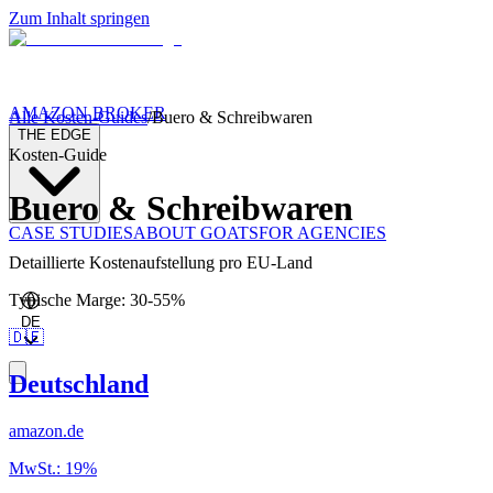
Zum Inhalt springen
AMAZON BROKER
Alle Kosten-Guides
/
Buero & Schreibwaren
THE EDGE
Kosten-Guide
Buero & Schreibwaren
CASE STUDIES
ABOUT GOATS
FOR AGENCIES
Detaillierte Kostenaufstellung pro EU-Land
Typische Marge
:
30
-
55
%
DE
🇩🇪
Deutschland
amazon.de
MwSt.
:
19
%