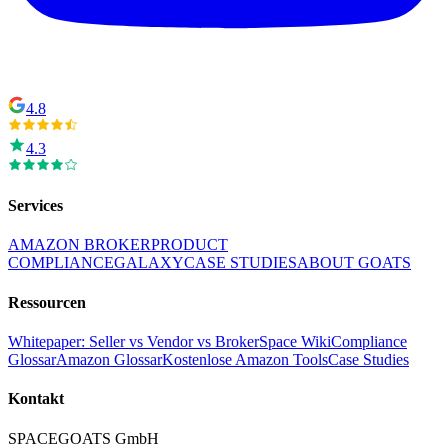
4.8
4.3
Services
AMAZON BROKER
PRODUCT
COMPLIANCE
GALAXY
CASE STUDIES
ABOUT GOATS
Ressourcen
Whitepaper: Seller vs Vendor vs Broker
Space Wiki
Compliance
Glossar
Amazon Glossar
Kostenlose Amazon Tools
Case Studies
Kontakt
SPACEGOATS GmbH