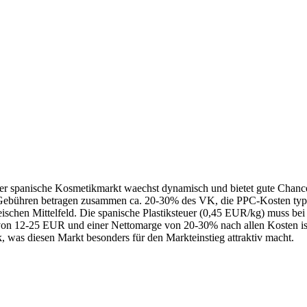
r spanische Kosmetikmarkt waechst dynamisch und bietet gute Chance
Gebühren betragen zusammen ca. 20-30% des VK, die PPC-Kosten typi
eischen Mittelfeld. Die spanische Plastiksteuer (0,45 EUR/kg) muss be
n 12-25 EUR und einer Nettomarge von 20-30% nach allen Kosten ist ei
k, was diesen Markt besonders für den Markteinstieg attraktiv macht.