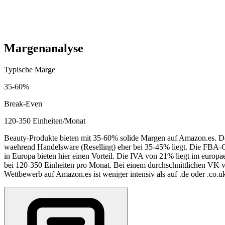
3,000
-
12,000
EUR
Laufende Kosten (monatlich)
450
-
2,800
EUR
Margenanalyse
Typische Marge
35
-
60
%
Break-Even
120-350 Einheiten/Monat
Beauty-Produkte bieten mit 35-60% solide Margen auf Amazon.es. De
waehrend Handelsware (Reselling) eher bei 35-45% liegt. Die FBA-
in Europa bieten hier einen Vorteil. Die IVA von 21% liegt im europa
bei 120-350 Einheiten pro Monat. Bei einem durchschnittlichen VK vo
Wettbewerb auf Amazon.es ist weniger intensiv als auf .de oder .co.u