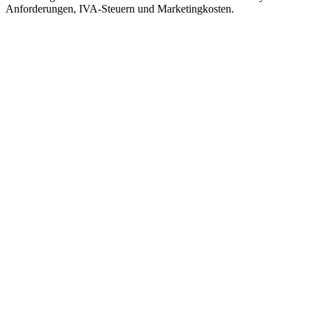
Anforderungen, IVA-Steuern und Marketingkosten.
Amazon FBA-Gebühren
Alle Gebühren, die Amazon für den Verkauf und die Abwicklung über
Produktpreis. Die Gebührenstruktur auf Amazon.es ist weitgehend id
Verkaufsprovision (Referral Fee)
Pro Stueck
8-15%