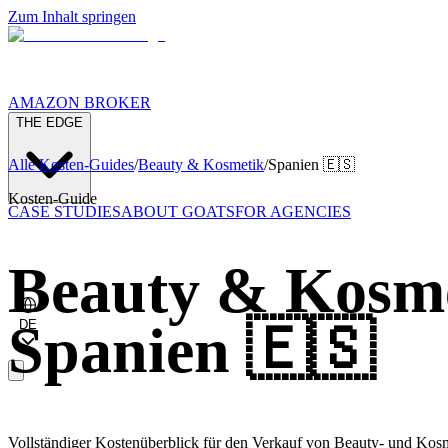
Zum Inhalt springen
AMAZON BROKER
THE EDGE
Alle Kosten-Guides
/
Beauty & Kosmetik
/
Spanien
🇪🇸
Kosten-Guide
CASE STUDIES
ABOUT GOATS
FOR AGENCIES
Beauty & Kosm
Spanien
🇪🇸
DE
Vollständiger Kostenüberblick für den Verkauf von Beauty- und 